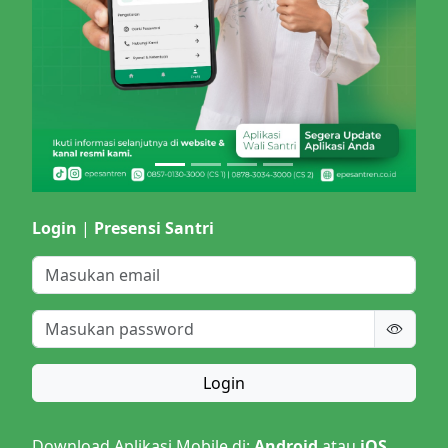
Login
|
Presensi Santri
Login
Download Aplikasi Mobile di:
Android
atau
iOS